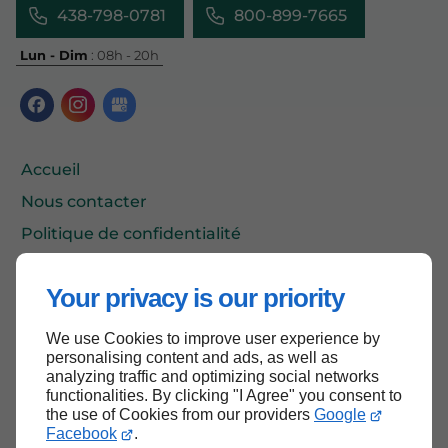
438-798-0781
800-899-7665
Lun - Dim
: 08h - 20h
Accueil
Nous contacter
Politique de confidentialité
Plan du site
Your privacy is our priority
We use Cookies to improve user experience by
Haut de page
personalising content and ads, as well as
analyzing traffic and optimizing social networks
functionalities. By clicking "I Agree" you consent to
the use of Cookies from our providers
Google
Facebook
.