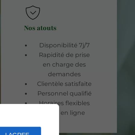
Nos atouts
Disponibilité 7j/7
Rapidité de prise
en charge des
demandes
Clientèle satisfaite
Personnel qualifié
Horaires flexibles
100% en ligne