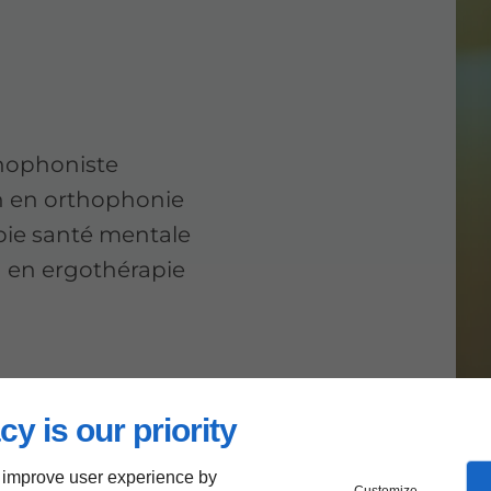
hophoniste
n en orthophonie
ie santé mentale
n en ergothérapie
cy is our priority
 improve user experience by