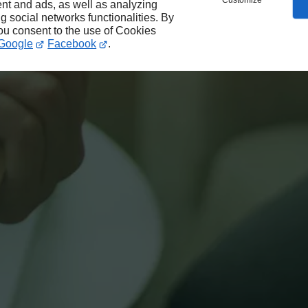
Customize
nt and ads, as well as analyzing
ng social networks functionalities. By
you consent to the use of Cookies
Google
Facebook
.