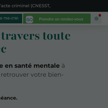
 d'acte criminel (CNESST, IVAC, SAAQ)
8-798-0781
travers toute
ec
e en santé mentale
à
retrouver votre bien-
séance.