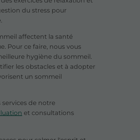
es exercices de relaxation et
stion du stress pour
.
mmeil affectent la santé
. Pour ce faire, nous vous
eilleure hygiène du sommeil.
ifier les obstacles et à adopter
avorisent un sommeil
 services de notre
luation
et consultations
aces pour calmer l'esprit et