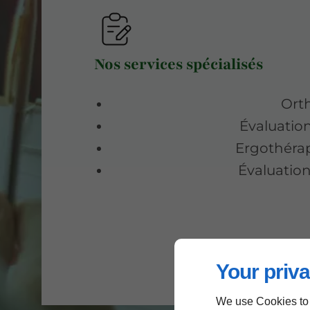
Nos services spécialisés
Ort
Évaluatio
Ergothérap
Évaluatio
Your priva
We use Cookies to