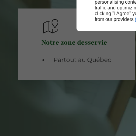
personalising conte
traffic and optimizi
clicking "I Agree" 
from our providers
Notre zone desservie
Partout au Québec