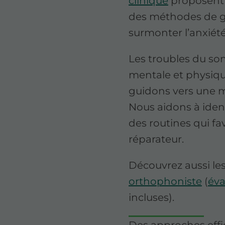
clinique
proposent d
des méthodes de ge
surmonter l’anxiété
Les troubles du so
mentale et physique
guidons vers une m
Nous aidons à ident
des routines qui f
réparateur.
Découvrez aussi les
orthophoniste
(
éva
incluses).
Des approches effic