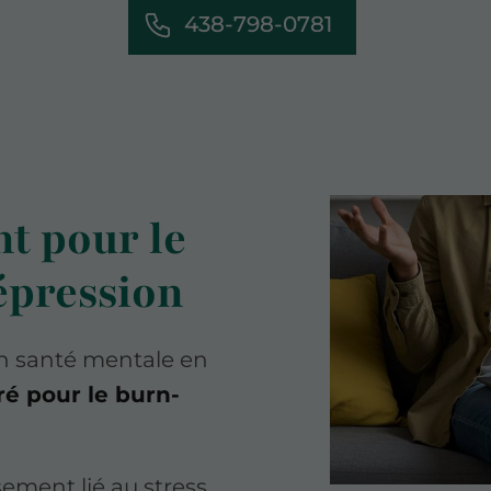
438-798-0781
 pour le
épression
en santé mentale en
ré pour le burn-
sement lié au stress