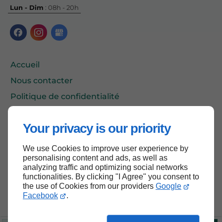
Lun - Dim
: 08h - 20h
Accueil
Nous contacter
Politique de confidentialité
Plan du site
Your privacy is our priority
We use Cookies to improve user experience by
Haut de page
personalising content and ads, as well as
analyzing traffic and optimizing social networks
functionalities. By clicking "I Agree" you consent to
the use of Cookies from our providers
Google
Facebook
.