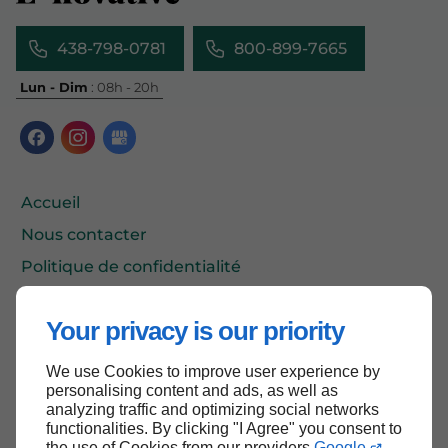
438-798-0781
800-899-7665
Lun - Dim
: 08h - 20h
Accueil
Nous contacter
Politique de confidentialité
Plan du site
Your privacy is our priority
We use Cookies to improve user experience by
Haut de page
personalising content and ads, as well as
analyzing traffic and optimizing social networks
functionalities. By clicking "I Agree" you consent to
the use of Cookies from our providers
Google