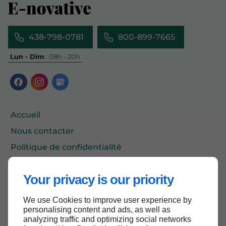
438-798-0781
800-899-7665
Lun - Dim
: 08h - 20h
Accueil
Nous contacter
Politique de confidentialité
Plan du site
Your privacy is our priority
We use Cookies to improve user experience by
Haut de page
personalising content and ads, as well as
analyzing traffic and optimizing social networks